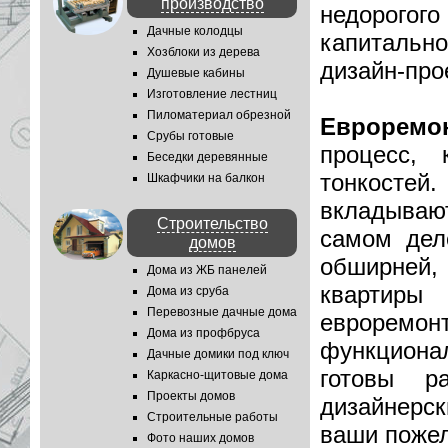
производство
недорогого
Дачные колодцы
капитальн
Хозблоки из дерева
дизайн-про
Душевые кабины
Изготовление лестниц
Пиломатериал обрезной
Евроремо
Срубы готовые
процесс,
Беседки деревянные
тонкосте
Шкафчики на балкон
вкладыва
Строительство
самом дел
домов
обширней,
Дома из ЖБ панелей
квартир
Дома из сруба
Перевозные дачные дома
евроремонт
Дома из профбруса
функциона
Дачные домики под ключ
готовы р
Каркасно-щитовые дома
Проекты домов
дизайнерск
Строительные работы
ваши пожел
Фото наших домов