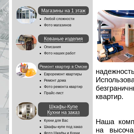
Магазины на 1 этаж
Любой сложности
Фото магазинов
Кованые изделия
Описания
Фото наших работ
Ремонт квартир в Омске
надежнос
Евроремонт квартиры
Использова
Ремонт дома
безграни
Фото ремонта квартир
Прайс-лист
квартир.
Шкафы-Купе
Кухни на заказ
Наша комп
Кухни для Вас
Шкафы-купе под заказ
на высоч
Фото Шкафы и Кухни