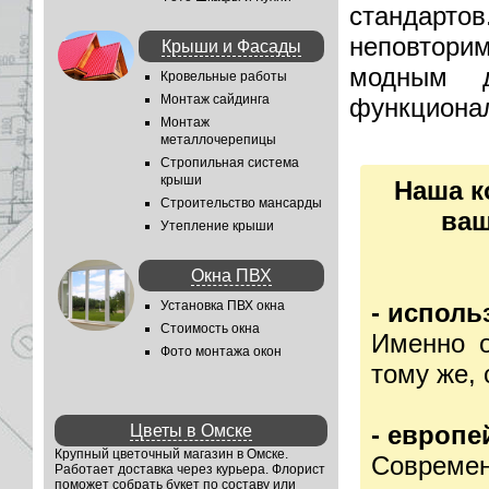
стандар
неповтори
Крыши и Фасады
модным 
Кровельные работы
Монтаж сайдинга
функционал
Монтаж
металлочерепицы
Стропильная система
крыши
Наша к
Строительство мансарды
ваш
Утепление крыши
Окна ПВХ
Установка ПВХ окна
- испол
Стоимость окна
Именно о
Фото монтажа окон
тому же,
- европе
Цветы в Омске
Крупный цветочный магазин в Омске.
Соврем
Работает доставка через курьера. Флорист
поможет собрать букет по составу или