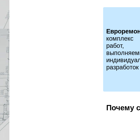
Евроремо
комплекс 
работ, 
выпо
индивидуа
разработок
Почему 