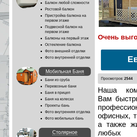
Балкон любой сложности
Ростовой балкон
Пристройка балкона на
первом этаже
Подвесной балкон на
первом этаже
Очень выг
Очень 
Балконы на первый этаж
Остекление балкона
Фото внешней отделки
Е
Фото внутренней отделки
Мобильная Баня
Просмотров:
2544
Бани из сруба
Перевозные бани
Наша ком
Баня в прицеп
Вам быстр
Баня на колесах
професси
Проекты бань
Фото внутренняя отделка
офисных, т
Фото мобильных бань
а также ж
любых 
Столярное