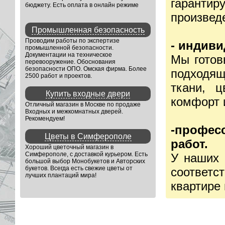
гаранти
бюджету. Есть оплата в онлайн режиме
произвед
Промышленная безопасность
Проводим работы по экспертизе
- индив
промышленной безопасности.
Документации на техническое
Мы готов
перевооружение. Обоснования
безопасности ОПО. Омская фирма. Более
подходя
2500 работ и проектов.
ткани, 
Купить входные двери
комфорт 
Отличный магазин в Москве по продаже
Входных и межкомнатных дверей.
Рекомендуем!
-профес
Цветы в Симферополе
работ.
Хороший цветочный магазин в
Симферополе, с доставкой курьером. Есть
У наших 
большой выбор Монобукетов и Авторских
букетов. Всегда есть свежие цветы от
соответ
лучших плантаций мира!
квартире