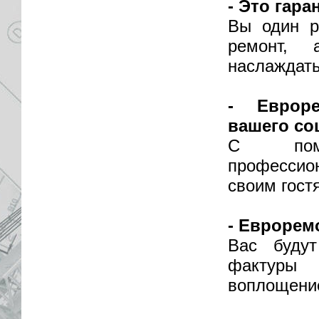
- Это гар
Вы один р
ремонт,
наслаждать
- Евроре
вашего со
С помо
профессио
своим гост
- Еврорем
Вас буду
фактуры
воплощени