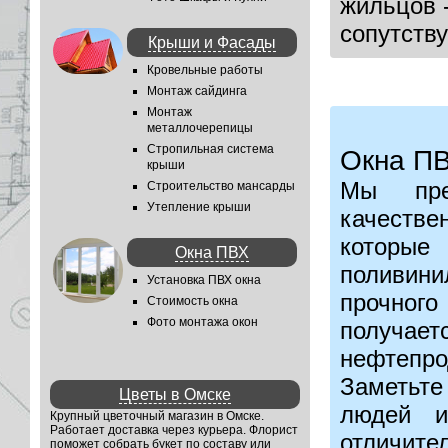
жильцов -
сопутств
Крыши и Фасады
Кровельные работы
Монтаж сайдинга
Монтаж
металлочерепицы
Стропильная система
Окна ПВ
крыши
Мы пре
Строительство мансарды
Утепление крыши
качестве
которы
Окна ПВХ
поливин
Установка ПВХ окна
прочного
Стоимость окна
Фото монтажа окон
получает
нефтепр
Заметьт
Цветы в Омске
людей и
Крупный цветочный магазин в Омске.
Работает доставка через курьера. Флорист
отличи
поможет собрать букет по составу или