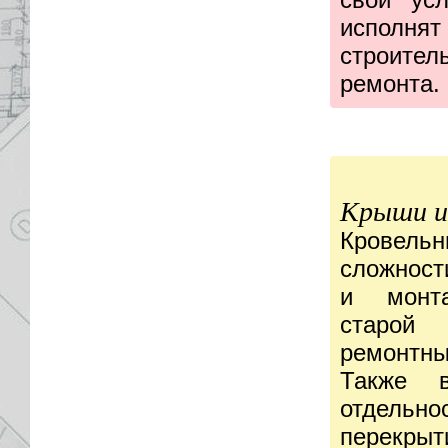
исполня
строител
ремонта.
Крыши и
Кровел
сложност
и монт
старой 
ремонтны
Также 
отдель
перекр