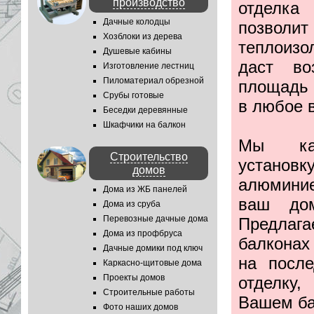
производство
отделка
Дачные колодцы
позвол
Хозблоки из дерева
теплоизо
Душевые кабины
даст во
Изготовление лестниц
Пиломатериал обрезной
площадь 
Срубы готовые
в любое 
Беседки деревянные
Шкафчики на балкон
Мы кач
Строительство
устано
домов
алюминие
Дома из ЖБ панелей
ваш дом
Дома из сруба
Перевозные дачные дома
Предлаг
Дома из профбруса
балконах
Дачные домики под ключ
на посл
Каркасно-щитовые дома
Проекты домов
отделку,
Строительные работы
Вашем ба
Фото наших домов