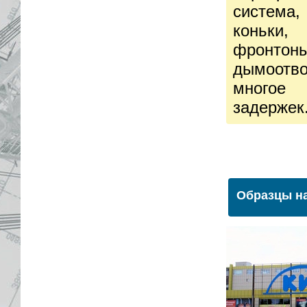
система,
коньки,
фронтон
дымоотв
многое 
задержек
Образцы на