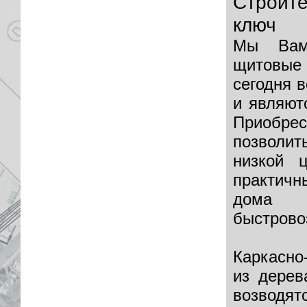
Строит
ключ
Мы Вам 
щитовые
сегодня 
и являют
Приобре
позволи
низкой 
практичн
дома 
быстрово
Каркасно
из дерев
возводят