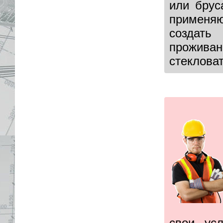
или брус
применяю
создать
прожива
стеклова
свои ус