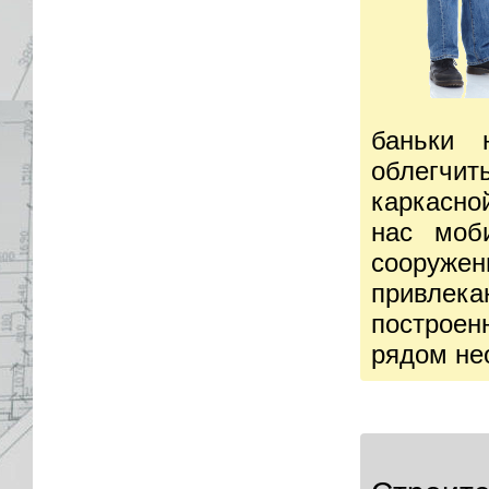
баньки 
облегчит
каркасно
нас моб
сооруже
привлека
построен
рядом не