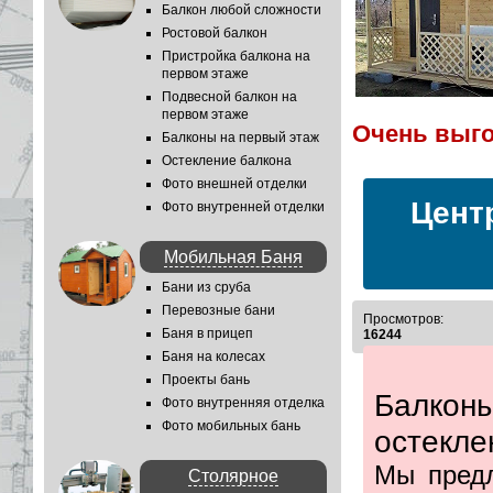
Балкон любой сложности
Ростовой балкон
Пристройка балкона на
первом этаже
Подвесной балкон на
первом этаже
Очень выг
Очень 
Балконы на первый этаж
Остекление балкона
Фото внешней отделки
Цент
Фото внутренней отделки
Мобильная Баня
Бани из сруба
Перевозные бани
Просмотров:
Баня в прицеп
16244
Баня на колесах
Проекты бань
Балк
Фото внутренняя отделка
Фото мобильных бань
остекле
Мы предл
Столярное